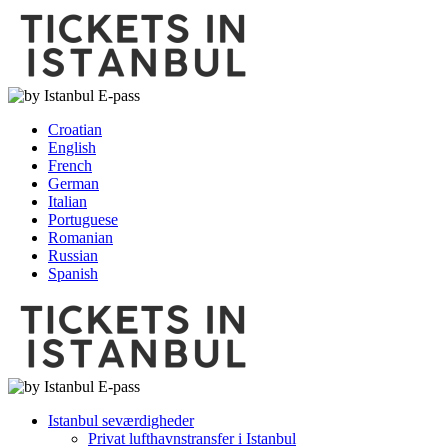
Croatian
English
French
German
Italian
Portuguese
Romanian
Russian
Spanish
Istanbul seværdigheder
Privat lufthavnstransfer i Istanbul