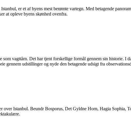
 i Istanbul, er et af byens mest berømte vartegn. Med betagende panorama
nsker at opleve byens skønhed ovenfra.
 som vagttårn. Det har tjent forskellige formål gennem sin historie. I da
torie gennem udstillinger og nyde den betagende udsigt fra observations
gter over Istanbul. Beundr Bosporus, Det Gyldne Horn, Hagia Sophia, To
ektakulære.