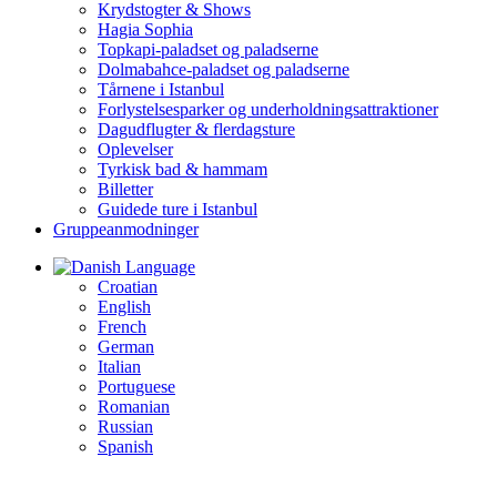
Krydstogter & Shows
Hagia Sophia
Topkapi-paladset og paladserne
Dolmabahce-paladset og paladserne
Tårnene i Istanbul
Forlystelsesparker og underholdningsattraktioner
Dagudflugter & flerdagsture
Oplevelser
Tyrkisk bad & hammam
Billetter
Guidede ture i Istanbul
Gruppeanmodninger
Language
Croatian
English
French
German
Italian
Portuguese
Romanian
Russian
Spanish