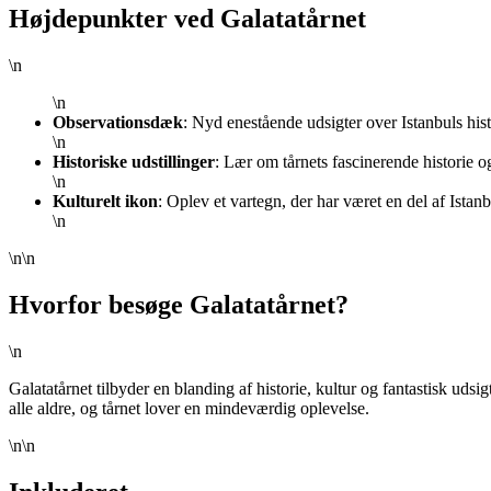
Højdepunkter ved Galatatårnet
\n
\n
Observationsdæk
: Nyd enestående udsigter over Istanbuls hi
\n
Historiske udstillinger
: Lær om tårnets fascinerende historie o
\n
Kulturelt ikon
: Oplev et vartegn, der har været en del af Istanb
\n
\n\n
Hvorfor besøge Galatatårnet?
\n
Galatatårnet tilbyder en blanding af historie, kultur og fantastisk uds
alle aldre, og tårnet lover en mindeværdig oplevelse.
\n\n