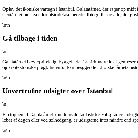
Oplev det ikoniske vartegn i Istanbul. Galatatårnet, der rager op midt
stentårn et must-see for historiefascinerede, fotografer og alle, der ø
\n\n
Gå tilbage i tiden
\n
Galatatårnet blev oprindeligt bygget i det 14. århundrede af genueserne
og arkitektoniske pragt. Indenfor kan besøgende udforske tårnets his
\n\n
Uovertrufne udsigter over Istanbul
\n
Fra toppen af Galatatårnet kan du nyde fantastiske 360-graders udsi
løbet af dagen eller ved solnedgang, er udsigterne intet mindre end sp
\n\n