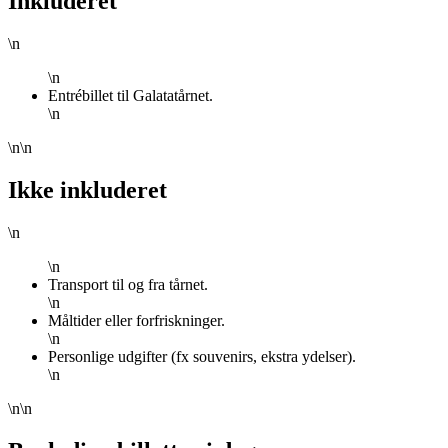
Inkluderet
\n
\n
Entrébillet til Galatatårnet.
\n
\n\n
Ikke inkluderet
\n
\n
Transport til og fra tårnet.
\n
Måltider eller forfriskninger.
\n
Personlige udgifter (fx souvenirs, ekstra ydelser).
\n
\n\n