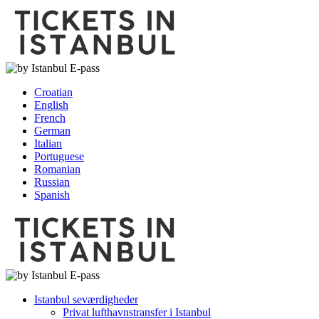
Croatian
English
French
German
Italian
Portuguese
Romanian
Russian
Spanish
Istanbul seværdigheder
Privat lufthavnstransfer i Istanbul