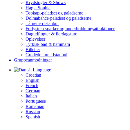
Krydstogter & Shows
Hagia Sophia
Topkapi-paladset og paladserne
Dolmabahce-paladset og paladserne
Tårnene i Istanbul
Forlystelsesparker og underholdningsattraktioner
Dagudflugter & flerdagsture
Oplevelser
Tyrkisk bad & hammam
Billetter
Guidede ture i Istanbul
Gruppeanmodninger
Language
Croatian
English
French
German
Italian
Portuguese
Romanian
Russian
Spanish