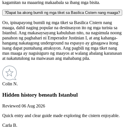
kagamitan na maaaring makaabala sa ibang mga bisita.
?
Dapat ba akong bumili ng mga tiket sa Basilica Cistern nang maaga?
Oo, ipinapayong bumili ng mga tiket sa Basilica Cistern nang
maaga, dahil naging popular na destinasyon ito ng mga turista sa
Istanbul. Ang makasaysayang kabuluhan nito, na nagsimula noong
panahon ng paghahari ni Emperador Justinian I, at ang kahanga-
hangang nakatagong underground na espasyo ay ginagawa itong
isang dapat puntahang atraksyon. Ang pagbili ng mga tiket nang
mas maaga ay nagsisiguro ng maayos at walang abalang karanasan
at nakatutulong na maiwasan ang mahabang pila.
Colin N.
Hidden history beneath Istanbul
Reviewed 06 Aug 2026
Quick entry and clear guide made exploring the cistern enjoyable.
Carla B.