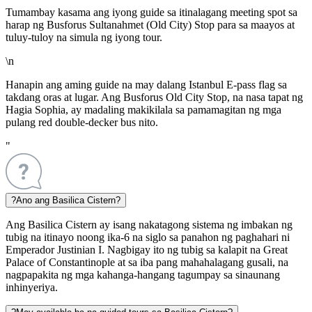
Tumambay kasama ang iyong guide sa itinalagang meeting spot sa
harap ng Busforus Sultanahmet (Old City) Stop para sa maayos at
tuluy-tuloy na simula ng iyong tour.
\n
Hanapin ang aming guide na may dalang Istanbul E-pass flag sa
takdang oras at lugar. Ang Busforus Old City Stop, na nasa tapat ng
Hagia Sophia, ay madaling makikilala sa pamamagitan ng mga
pulang red double-decker bus nito.
"
?
Ano ang Basilica Cistern?
Ang Basilica Cistern ay isang nakatagong sistema ng imbakan ng
tubig na itinayo noong ika-6 na siglo sa panahon ng paghahari ni
Emperador Justinian I. Nagbigay ito ng tubig sa kalapit na Great
Palace of Constantinople at sa iba pang mahahalagang gusali, na
nagpapakita ng mga kahanga-hangang tagumpay sa sinaunang
inhinyeriya.