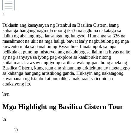
"
Tuklasin ang kasaysayan ng Istanbul sa Basilica Cistern, isang
kahanga-hangang nagmula noong ika-6 na siglo na nakatago sa
ilalim ng abalang mga lansangan ng lungsod. Humanga sa 336 na
masalimuot na ukit na mga haligi, bawat isa’y nagbubulong ng mga
kuwento mula sa panahon ng Byzantine. Itinatampok sa mga
pelikula at puno ng misteryo, ang nakalubog sa ilalim na hiyas na ito
ay nag-aanyaya sa iyong pag-explore sa kaakit-akit nitong
kailaliman. Isawsaw ang iyong sarili sa walang-panahong apela ng
Basilica Cistern, kung saan ang sinaunang arkitektura ay nagtatagpo
sa kahanga-hangang artistikong ganda. Hukayin ang nakatagong
kayamanan ng Istanbul at bumalik sa nakaraan sa iconic na
atraksiyong ito.
\n\n
Mga Highlight ng Basilica Cistern Tour
\n
\n