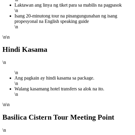
Laktawan ang linya ng tiket para sa mabilis na pagpasok
\n
Isang 20-minutong tour na pinangungunahan ng isang
propesyonal na English speaking guide
\n
\n\n
Hindi Kasama
\n
\n
Ang pagkain ay hindi kasama sa package.
\n
Walang kasamang hotel transfers sa alok na ito.
\n
\n\n
Basilica Cistern Tour Meeting Point
\n