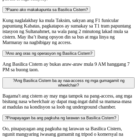
?
Paano ako makakapunta sa Basilica Cistern?
Kung naglalakbay ka mula Taksim, sakyan ang F1 funicular
papuntang Kabatas, pagkatapos ay sumakay sa T1 tram papuntang
istasyon ng Sultanahmet, na wala pang 2 minutong lakad mula sa
cistern. May iba’t ibang opsyon din sa bus at mga linya ng
Marmaray na nagbibigay ng access.
?
Ano ang oras ng operasyon ng Basilica Cistern?
Ang Basilica Cistern ay bukas araw-araw mula 9 AM hanggang 7
PM sa buong taon.
?
Ang Basilica Cistern ba ay naa-access ng mga gumagamit ng
wheelchair?
Bagama't ang cistern ay may mga tampok na pang-access, ang mga
bisitang nasa wheelchair ay dapat mag-ingat dahil sa mamasa-masa
at madulas na kondisyon sa loob ng underground chamber.
?
Pinapayagan ba ang pagkuha ng larawan sa Basilica Cistern?
Oo, pinapayagan ang pagkuha ng larawan sa Basilica Cistern,
ngunit mangyaring iwasang gumamit ng tripod o komersyal na