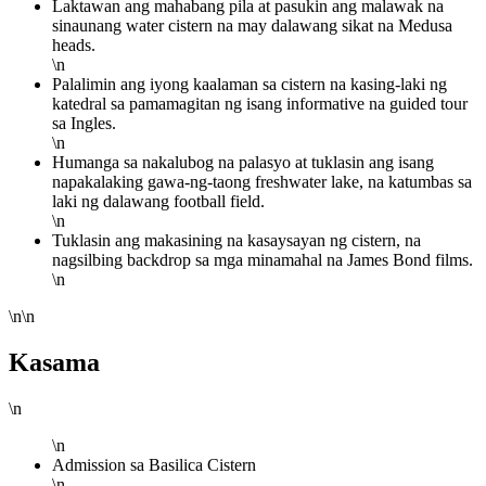
Laktawan ang mahabang pila at pasukin ang malawak na
sinaunang water cistern na may dalawang sikat na Medusa
heads.
\n
Palalimin ang iyong kaalaman sa cistern na kasing-laki ng
katedral sa pamamagitan ng isang informative na guided tour
sa Ingles.
\n
Humanga sa nakalubog na palasyo at tuklasin ang isang
napakalaking gawa-ng-taong freshwater lake, na katumbas sa
laki ng dalawang football field.
\n
Tuklasin ang makasining na kasaysayan ng cistern, na
nagsilbing backdrop sa mga minamahal na James Bond films.
\n
\n\n
Kasama
\n
\n
Admission sa Basilica Cistern
\n