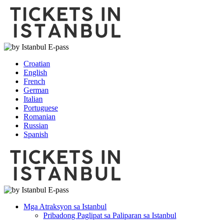
Croatian
English
French
German
Italian
Portuguese
Romanian
Russian
Spanish
Mga Atraksyon sa Istanbul
Pribadong Paglipat sa Paliparan sa Istanbul