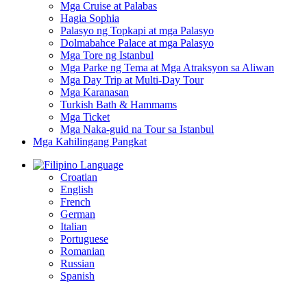
Mga Cruise at Palabas
Hagia Sophia
Palasyo ng Topkapi at mga Palasyo
Dolmabahce Palace at mga Palasyo
Mga Tore ng Istanbul
Mga Parke ng Tema at Mga Atraksyon sa Aliwan
Mga Day Trip at Multi-Day Tour
Mga Karanasan
Turkish Bath & Hammams
Mga Ticket
Mga Naka-guid na Tour sa Istanbul
Mga Kahilingang Pangkat
Language
Croatian
English
French
German
Italian
Portuguese
Romanian
Russian
Spanish