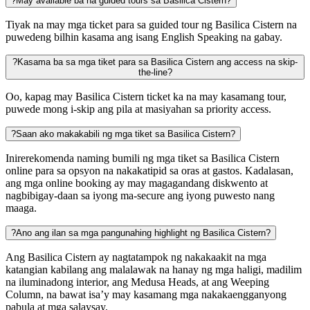
?
May available ba na guided tours sa Basilica Cistern?
Tiyak na may mga ticket para sa guided tour ng Basilica Cistern na
puwedeng bilhin kasama ang isang English Speaking na gabay.
?
Kasama ba sa mga tiket para sa Basilica Cistern ang access na skip-
the-line?
Oo, kapag may Basilica Cistern ticket ka na may kasamang tour,
puwede mong i-skip ang pila at masiyahan sa priority access.
?
Saan ako makakabili ng mga tiket sa Basilica Cistern?
Inirerekomenda naming bumili ng mga tiket sa Basilica Cistern
online para sa opsyon na nakakatipid sa oras at gastos. Kadalasan,
ang mga online booking ay may magagandang diskwento at
nagbibigay-daan sa iyong ma-secure ang iyong puwesto nang
maaga.
?
Ano ang ilan sa mga pangunahing highlight ng Basilica Cistern?
Ang Basilica Cistern ay nagtatampok ng nakakaakit na mga
katangian kabilang ang malalawak na hanay ng mga haligi, madilim
na iluminadong interior, ang Medusa Heads, at ang Weeping
Column, na bawat isa’y may kasamang mga nakakaengganyong
pabula at mga salaysay.