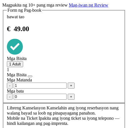
Magpakita ng 10+ pang mga review
Mag-iwan ng Review
Form ng Pag-book
bawat tao
€
49.00
Mga Bisita
1
Mga Bisita
Mga Matanda
-
+
Mga bata
-
+
Libreng Kanselasyon
Kanselahin ang iyong reserbasyon nang
walang bayad sa loob ng pinapayagang panahon.
Mobile na Ticket
Ipakita ang iyong ticket sa iyong telepono —
hindi kailangan ang pag-imprenta.