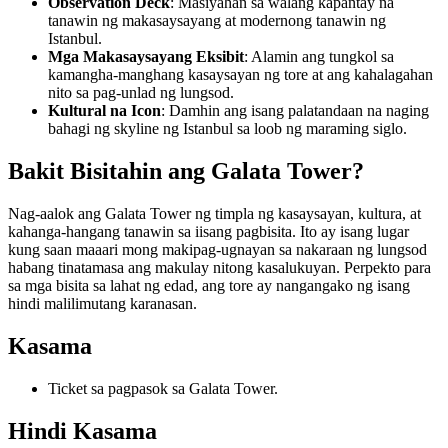
Observation Deck
: Masiyahan sa walang kapantay na
tanawin ng makasaysayang at modernong tanawin ng
Istanbul.
Mga Makasaysayang Eksibit
: Alamin ang tungkol sa
kamangha-manghang kasaysayan ng tore at ang kahalagahan
nito sa pag-unlad ng lungsod.
Kultural na Icon
: Damhin ang isang palatandaan na naging
bahagi ng skyline ng Istanbul sa loob ng maraming siglo.
Bakit Bisitahin ang Galata Tower?
Nag-aalok ang Galata Tower ng timpla ng kasaysayan, kultura, at
kahanga-hangang tanawin sa iisang pagbisita. Ito ay isang lugar
kung saan maaari mong makipag-ugnayan sa nakaraan ng lungsod
habang tinatamasa ang makulay nitong kasalukuyan. Perpekto para
sa mga bisita sa lahat ng edad, ang tore ay nangangako ng isang
hindi malilimutang karanasan.
Kasama
Ticket sa pagpasok sa Galata Tower.
Hindi Kasama