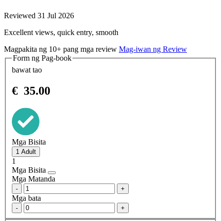
Reviewed 31 Jul 2026
Excellent views, quick entry, smooth
Magpakita ng 10+ pang mga review
Mag-iwan ng Review
Form ng Pag-book
bawat tao
€
35.00
Mga Bisita
1
Mga Bisita
Mga Matanda
-
+
Mga bata
-
+