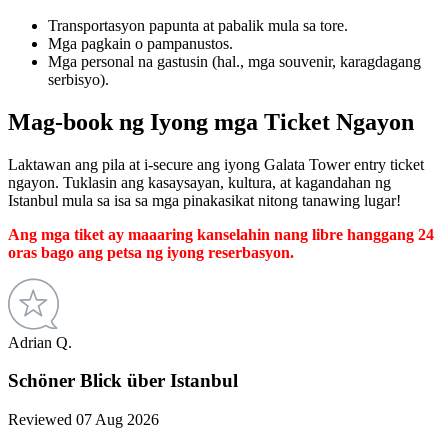
Transportasyon papunta at pabalik mula sa tore.
Mga pagkain o pampanustos.
Mga personal na gastusin (hal., mga souvenir, karagdagang
serbisyo).
Mag-book ng Iyong mga Ticket Ngayon
Laktawan ang pila at i-secure ang iyong Galata Tower entry ticket
ngayon. Tuklasin ang kasaysayan, kultura, at kagandahan ng
Istanbul mula sa isa sa mga pinakasikat nitong tanawing lugar!
Ang mga tiket ay maaaring kanselahin nang libre hanggang 24
oras bago ang petsa ng iyong reserbasyon.
Adrian Q.
Schöner Blick über Istanbul
Reviewed 07 Aug 2026