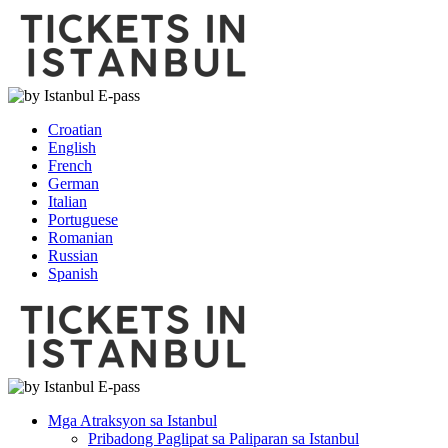
Croatian
English
French
German
Italian
Portuguese
Romanian
Russian
Spanish
Mga Atraksyon sa Istanbul
Pribadong Paglipat sa Paliparan sa Istanbul