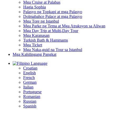
Mga Cruise at Palabas
Hagia Sophia
Palasyo ng Topkapi at mga Palasyo
Dolmabahce Palace at mga Palasyo
Mga Tore ng Istanbul
Mga Parke ng Tema at Mga Atraksyon sa Aliwan
Mga Day Trip at Multi-Day Tour
Mga Karanasan
Turkish Bath & Hammams
Mga Ticket
Mga Naka-guid na Tour sa Istanbul
Mga Kahilingang Pangkat
Language
Croatian
English
French
German
Italian
Portuguese
Romanian
Russian
Spanish