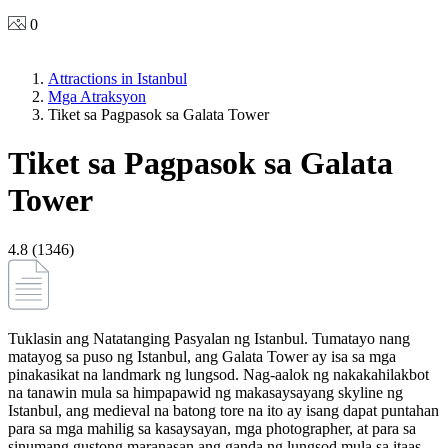
0
Attractions in Istanbul
Mga Atraksyon
Tiket sa Pagpasok sa Galata Tower
Tiket sa Pagpasok sa Galata
Tower
4.8 (1346)
Tuklasin ang Natatanging Pasyalan ng Istanbul. Tumatayo nang
matayog sa puso ng Istanbul, ang Galata Tower ay isa sa mga
pinakasikat na landmark ng lungsod. Nag-aalok ng nakakahilakbot
na tanawin mula sa himpapawid ng makasaysayang skyline ng
Istanbul, ang medieval na batong tore na ito ay isang dapat puntahan
para sa mga mahilig sa kasaysayan, mga photographer, at para sa
sinumang gustong maranasan ang ganda ng lungsod mula sa itaas.