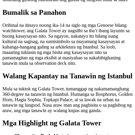
Bumalik sa Panahon
Orihinal na itinayo noong ika-14 na siglo ng mga Genoese bilang
watchtower, ang Galata Tower ay nagsilbi sa iba’t ibang layunin sa
buong kasaysayan nito. Sa ngayon, nakatayo ito bilang isang
kultural na sagisag, na sumisimbolo sa mayamang kasaysayan at
kahanga-hangang galing sa arkitektura ng Istanbul. Sa loob,
maaaring tuklasin ng mga bisita ang kasaysayan nito sa
pamamagitan ng mga eksibit at masiyahan sa nakabibighaning
tanawin mula sa observation deck nito.
Walang Kapantay na Tanawin ng Istanbul
Mula sa tuktok ng Galata Tower, tumanggap ng nakamamanghang
360-degree na tanawin ng Istanbul. Humanga sa Bosphorus, Golden
Horn, Hagia Sophia, Topkapi Palace, at sa lawak na urban na
tanawin ng lungsod. Nasa araw man ang pagbisita o sa paglubog ng
araw, ang mga tanawin ay walang kupas ang ganda.
Mga Highlight ng Galata Tower