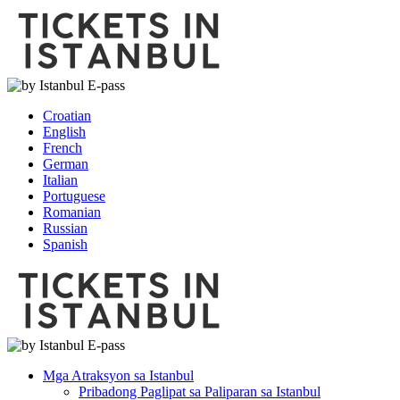
Croatian
English
French
German
Italian
Portuguese
Romanian
Russian
Spanish
Mga Atraksyon sa Istanbul
Pribadong Paglipat sa Paliparan sa Istanbul