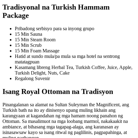
Tradisyonal na Turkish Hammam
Package
Pribadong serbisyo para sa inyong grupo
15 Min Sauna
15 Min Steam Room
15 Min Scrub
15 Min Foam Massage
Hatid at sundo mula/pa mula sa mga hotel na sentrong
matatagpuan
Kasamang libreng Herbal Tea, Turkish Coffee, Juice, Apple,
Turkish Delight, Nuts, Cake
Regalong Suvenir
Isang Royal Ottoman na Tradisyon
Pinangalanan sa alamat na Sultan Suleyman the Magnificent, ang
Turkish bath na ito ay dinisenyo upang muling likhain ang
karangyaan at kagandahan ng mga hamam noong panahon ng
Ottoman. Sa masalimuot na mga loobang marmol, nakakaakit na
ambiance, at bihasang mga tagapag-alaga, ang karanasan ay
isinasawsaw kayo sa isang ritwal ng paglilinis, pagpapahinga, at
muling pagbangon.