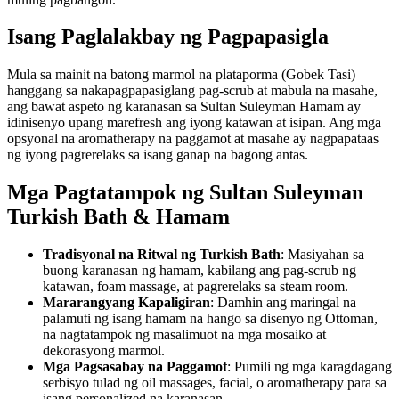
Isang Paglalakbay ng Pagpapasigla
Mula sa mainit na batong marmol na plataporma (Gobek Tasi)
hanggang sa nakapagpapasiglang pag-scrub at mabula na masahe,
ang bawat aspeto ng karanasan sa Sultan Suleyman Hamam ay
idinisenyo upang marefresh ang iyong katawan at isipan. Ang mga
opsyonal na aromatherapy na paggamot at masahe ay nagpapataas
ng iyong pagrerelaks sa isang ganap na bagong antas.
Mga Pagtatampok ng Sultan Suleyman
Turkish Bath & Hamam
Tradisyonal na Ritwal ng Turkish Bath
: Masiyahan sa
buong karanasan ng hamam, kabilang ang pag-scrub ng
katawan, foam massage, at pagrerelaks sa steam room.
Mararangyang Kapaligiran
: Damhin ang maringal na
palamuti ng isang hamam na hango sa disenyo ng Ottoman,
na nagtatampok ng masalimuot na mga mosaiko at
dekorasyong marmol.
Mga Pagsasabay na Paggamot
: Pumili ng mga karagdagang
serbisyo tulad ng oil massages, facial, o aromatherapy para sa
isang personalized na karanasan.