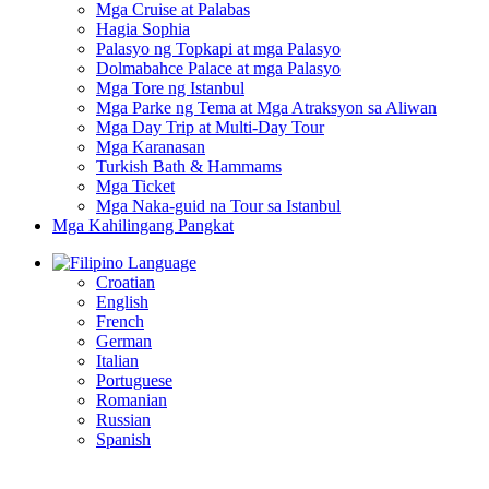
Mga Cruise at Palabas
Hagia Sophia
Palasyo ng Topkapi at mga Palasyo
Dolmabahce Palace at mga Palasyo
Mga Tore ng Istanbul
Mga Parke ng Tema at Mga Atraksyon sa Aliwan
Mga Day Trip at Multi-Day Tour
Mga Karanasan
Turkish Bath & Hammams
Mga Ticket
Mga Naka-guid na Tour sa Istanbul
Mga Kahilingang Pangkat
Language
Croatian
English
French
German
Italian
Portuguese
Romanian
Russian
Spanish