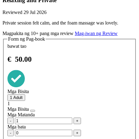
Relaxing and Private
Reviewed 29 Jul 2026
Private session felt calm, and the foam massage was lovely.
Magpakita ng 10+ pang mga review
Mag-iwan ng Review
Form ng Pag-book
bawat tao
€
50.00
Mga Bisita
1
Mga Bisita
Mga Matanda
-
+
Mga bata
-
+