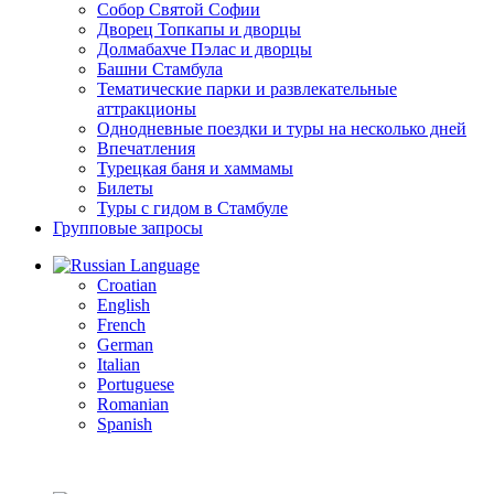
Собор Святой Софии
Дворец Топкапы и дворцы
Долмабахче Пэлас и дворцы
Башни Стамбула
Тематические парки и развлекательные
аттракционы
Однодневные поездки и туры на несколько дней
Впечатления
Турецкая баня и хаммамы
Билеты
Туры с гидом в Стамбуле
Групповые запросы
Language
Croatian
English
French
German
Italian
Portuguese
Romanian
Spanish