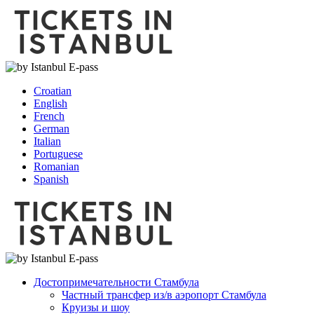
Croatian
English
French
German
Italian
Portuguese
Romanian
Spanish
Достопримечательности Стамбула
Частный трансфер из/в аэропорт Стамбула
Круизы и шоу