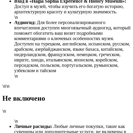
Вход в «Hagia Sophia Experience & History Museum»:
Доступ в музей, чтобы изучить его богатую историю,
архитектурную красоту и культурную значимость.
\n
Аудиогид:
Для более персонализированного
впечатления доступен многоязычный аудиогид, который
поможет обогатить ваш визит подробными
комментариями о ключевых особенностях музея.
Доступен на турецком, английском, испанском, русском,
арабском, азербайджанском, языке бахаса, китайском,
нидерландском, французском, немецком, греческом,
иврите, хинди, итальянском, японском, корейском,
персидском, польском, португальском, румынском,
узбекском и тайском
\n
\n\n
Не включено
\n
\n
Личные расходы:
Любые личные покупки, такие как
сувениры или дополнительные услуги, не включены в