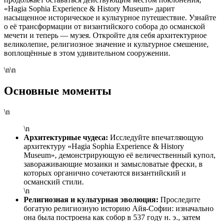
«Hagia Sophia Experience & History Museum» дарит
насыщенное историческое и культурное путешествие. Узнайте
о её трансформации от византийского собора до османской
мечети и теперь — музея. Откройте для себя архитектурное
великолепие, религиозное значение и культурное смешение,
воплощённые в этом удивительном сооружении.
\n\n
Основные моменты
\n
\n
Архитектурные чудеса:
Исследуйте впечатляющую
архитектуру «Hagia Sophia Experience & History
Museum», демонстрирующую её величественный купол,
завораживающие мозаики и замысловатые фрески, в
которых органично сочетаются византийский и
османский стили.
\n
Религиозная и культурная эволюция:
Проследите
богатую религиозную историю Айя-Софии: изначально
она была построена как собор в 537 году н. э., затем