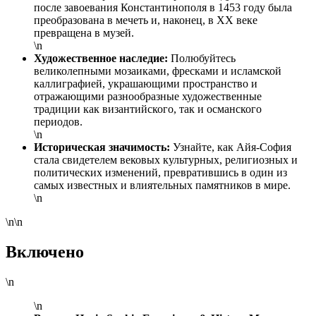
после завоевания Константинополя в 1453 году была
преобразована в мечеть и, наконец, в XX веке
превращена в музей.
\n
Художественное наследие:
Полюбуйтесь
великолепными мозаиками, фресками и исламской
каллиграфией, украшающими пространство и
отражающими разнообразные художественные
традиции как византийского, так и османского
периодов.
\n
Историческая значимость:
Узнайте, как Айя-София
стала свидетелем вековых культурных, религиозных и
политических изменений, превратившись в один из
самых известных и влиятельных памятников в мире.
\n
\n\n
Включено
\n
\n