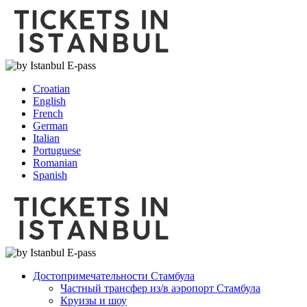
Croatian
English
French
German
Italian
Portuguese
Romanian
Spanish
Достопримечательности Стамбула
Частный трансфер из/в аэропорт Стамбула
Круизы и шоу