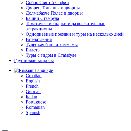
Собор Святой Софии
Дворец Топкапы и дворцы
Долмабахче Пэлас и дворцы
Башни Стамбула
Тематические парки и развлекательные
аттракционы
Однодневные поездки и туры на несколько дней
Впечатления
Турецкая баня и хаммамы
Билеты
Туры с гидом в Стамбуле
Групповые запросы
Language
Croatian
English
French
German
Italian
Portuguese
Romanian
Spanish