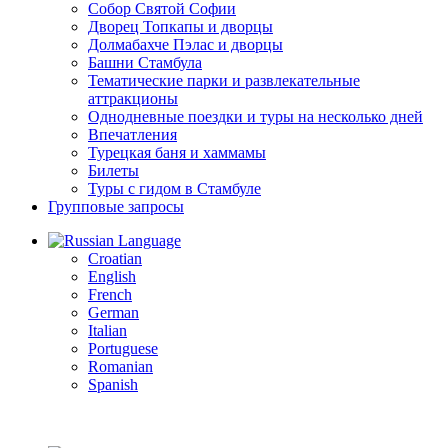
Собор Святой Софии
Дворец Топкапы и дворцы
Долмабахче Пэлас и дворцы
Башни Стамбула
Тематические парки и развлекательные
аттракционы
Однодневные поездки и туры на несколько дней
Впечатления
Турецкая баня и хаммамы
Билеты
Туры с гидом в Стамбуле
Групповые запросы
Language
Croatian
English
French
German
Italian
Portuguese
Romanian
Spanish