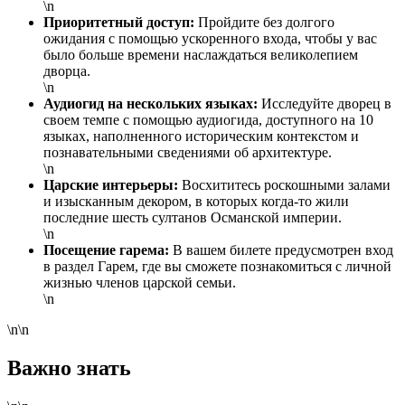
\n
Приоритетный доступ:
Пройдите без долгого
ожидания с помощью ускоренного входа, чтобы у вас
было больше времени наслаждаться великолепием
дворца.
\n
Аудиогид на нескольких языках:
Исследуйте дворец в
своем темпе с помощью аудиогида, доступного на 10
языках, наполненного историческим контекстом и
познавательными сведениями об архитектуре.
\n
Царские интерьеры:
Восхититесь роскошными залами
и изысканным декором, в которых когда-то жили
последние шесть султанов Османской империи.
\n
Посещение гарема:
В вашем билете предусмотрен вход
в раздел Гарем, где вы сможете познакомиться с личной
жизнью членов царской семьи.
\n
\n\n
Важно знать