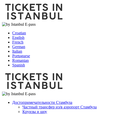
Croatian
English
French
German
Italian
Portuguese
Romanian
Spanish
Достопримечательности Стамбула
Частный трансфер из/в аэропорт Стамбула
Круизы и шоу