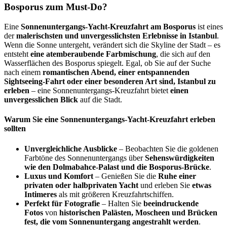
Bosporus zum Must-Do?
Eine
Sonnenuntergangs-Yacht-Kreuzfahrt am Bosporus
ist eines
der
malerischsten und unvergesslichsten Erlebnisse in Istanbul
.
Wenn die Sonne untergeht, verändert sich die Skyline der Stadt – es
entsteht
eine atemberaubende Farbmischung
, die sich auf den
Wasserflächen des Bosporus spiegelt. Egal, ob Sie auf der Suche
nach einem
romantischen Abend, einer entspannenden
Sightseeing-Fahrt oder einer besonderen Art sind, Istanbul zu
erleben
– eine Sonnenuntergangs-Kreuzfahrt bietet
einen
unvergesslichen Blick
auf die Stadt.
Warum Sie eine Sonnenuntergangs-Yacht-Kreuzfahrt erleben
sollten
Unvergleichliche Ausblicke
– Beobachten Sie die goldenen
Farbtöne des Sonnenuntergangs über
Sehenswürdigkeiten
wie den Dolmabahce-Palast und die Bosporus-Brücke
.
Luxus und Komfort
– Genießen Sie die
Ruhe einer
privaten oder halbprivaten Yacht
und erleben Sie
etwas
Intimeres
als mit größeren Kreuzfahrtschiffen.
Perfekt für Fotografie
– Halten Sie
beeindruckende
Fotos
von
historischen Palästen, Moscheen und Brücken
fest, die vom Sonnenuntergang angestrahlt werden
.