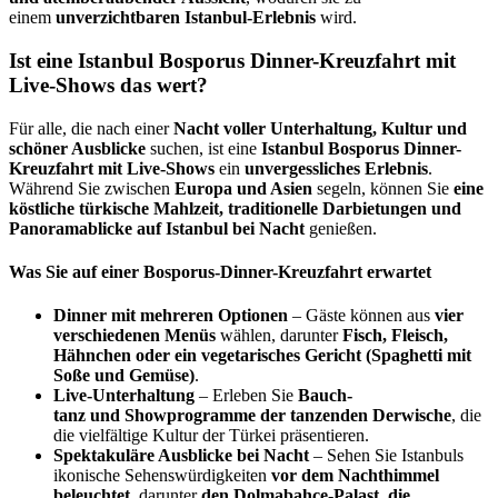
einem
unverzichtbaren Istanbul-Erlebnis
wird.
Ist eine Istanbul Bosporus Dinner-Kreuzfahrt mit
Live-Shows das wert?
Für alle, die nach einer
Nacht voller Unterhaltung, Kultur und
schöner Ausblicke
suchen, ist eine
Istanbul Bosporus Dinner-
Kreuzfahrt mit Live-Shows
ein
unvergessliches Erlebnis
.
Während Sie zwischen
Europa und Asien
segeln, können Sie
eine
köstliche türkische Mahlzeit, traditionelle Darbietungen und
Panoramablicke auf Istanbul bei Nacht
genießen.
Was Sie auf einer Bosporus-Dinner-Kreuzfahrt erwartet
Dinner mit mehreren Optionen
– Gäste können aus
vier
verschiedenen Menüs
wählen, darunter
Fisch, Fleisch,
Hähnchen oder ein vegetarisches Gericht (Spaghetti mit
Soße und Gemüse)
.
Live-Unterhaltung
– Erleben Sie
Bauch­
tanz
und
Showprogramme der tanzenden Derwische
, die
die vielfältige Kultur der Türkei präsentieren.
Spektakuläre Ausblicke bei Nacht
– Sehen Sie Istanbuls
ikonische Sehenswürdigkeiten
vor dem Nachthimmel
beleuchtet
, darunter
den Dolmabahce-Palast, die