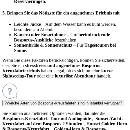
Reservierungen
.
5. Bringen Sie das Nötigste für ein angenehmes Erlebnis mit
Leichte Jacke
– Auf dem Wasser kann es kühl werden,
besonders am Abend.
Kamera oder Smartphone
– Um
beeindruckende
Bosporus-Ausblicke
festzuhalten.
Sonnenbrille & Sonnenschutz
– Für
Tagestouren bei
Sonne
.
Wenn Sie diese Faktoren berücksichtigen, können Sie sicherstellen,
dass Sie ein
stressfreies und angenehmes Bosporus-
Kreuzfahrterlebnis
haben – egal, ob es sich um eine
kurze
Sightseeing-Tour
oder eine
luxuriöse Abendtour
handelt.
?
Welche Arten von Bosporus-Kreuzfahrten sind in Istanbul verfügbar?
Sie können aus mehreren Optionen wählen, darunter die
Bosphorus-Kreuzfahrt- Tour mit Audioguide
,
Sunset-Yacht-
Kreuzfahrt auf dem Bosporus 2 Stunden
,
Sunset Golden Horn
& Bosporus-Kreuzfahrt
,
Golden-Horn & Bosporus-