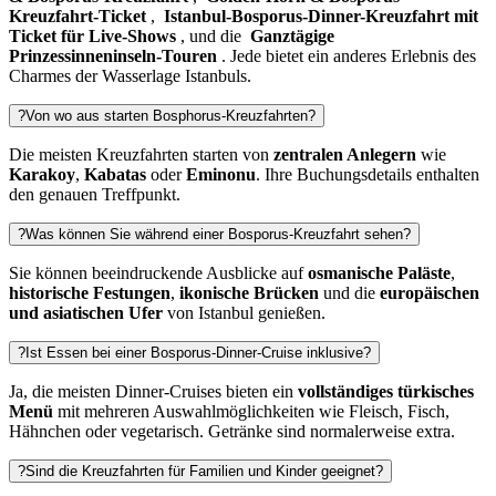
Kreuzfahrt-Ticket
,
Istanbul-Bosporus-Dinner-Kreuzfahrt mit
Ticket für Live-Shows
, und die
Ganztägige
Prinzessinneninseln-Touren
. Jede bietet ein anderes Erlebnis des
Charmes der Wasserlage Istanbuls.
?
Von wo aus starten Bosphorus-Kreuzfahrten?
Die meisten Kreuzfahrten starten von
zentralen Anlegern
wie
Karakoy
,
Kabatas
oder
Eminonu
. Ihre Buchungsdetails enthalten
den genauen Treffpunkt.
?
Was können Sie während einer Bosporus-Kreuzfahrt sehen?
Sie können beeindruckende Ausblicke auf
osmanische Paläste
,
historische Festungen
,
ikonische Brücken
und die
europäischen
und asiatischen Ufer
von Istanbul genießen.
?
Ist Essen bei einer Bosporus-Dinner-Cruise inklusive?
Ja, die meisten Dinner-Cruises bieten ein
vollständiges türkisches
Menü
mit mehreren Auswahlmöglichkeiten wie Fleisch, Fisch,
Hähnchen oder vegetarisch. Getränke sind normalerweise extra.
?
Sind die Kreuzfahrten für Familien und Kinder geeignet?