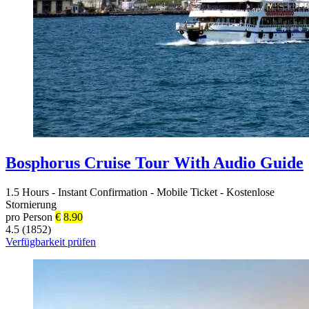
Bosphorus Cruise Tour With Audio Guide
1.5 Hours
-
Instant Confirmation
-
Mobile Ticket
-
Kostenlose
Stornierung
pro Person
€
8.90
4.5 (1852)
Verfügbarkeit prüfen